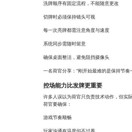
洗牌顺序有固定流程，不能随意更改
切牌时必须保持镜头可视
每一次亮牌都需注意角度与速度
系统同步需随时留意
确保桌面整洁，避免阻挡摄像头
一名荷官分享：“刚开始最难的是保持节奏
控场能力比发牌更重要
许多人误以为荷官只负责技术动作，但实
荷官要确保：
游戏节奏顺畅
玩家沟通有温度但不过界