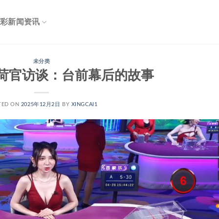
彩新闻资讯
未分类
荷官访谈：台前幕后的故事
TED ON
2025年12月2日
BY
XINGCAI1