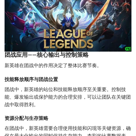
团战应用——核心输出与控制策略
新英雄在团战中的作用决定了整体比赛节奏。
技能释放顺序与团战位置
团战中，新英雄的站位和技能释放顺序至关重要。控制技
能、爆发输出或保护能力的合理安排，可以让团队在关键团
战中取得胜利。
资源分配与生存策略
在团战中，新英雄需要合理使用技能和闪现等关键资源，确