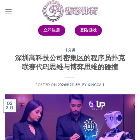
跳
到
内
容
立即注册
登陆游戏
未分类
深圳高科技公司密集区的程序员扑克
联赛代码思维与博弈思维的碰撞
POSTED ON
2026年2月3日
BY
XINGCAI1
03
2 月