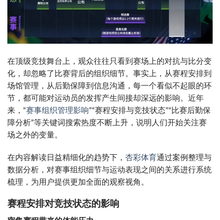
在顶级竞技舞台上，观众往往只看到赛场上的对抗与比分变
化，却忽略了比赛背后的组织细节。事实上，从赛程安排到
场馆管理，从后勤保障到信息沟通，每一个看似不起眼的环
节，都可能对运动员的发挥产生间接却深远的影响。近年
来，“
赛事组织管理影响
”“赛程安排与竞技状态”“比赛后勤保
障分析”等关键词搜索热度不断上升，说明人们开始关注赛
场之外的变量。
在内容解读日益精细化的趋势下，
杏彩体育
通过案例整理与
数据分析，对赛事组织细节与运动表现之间的关系进行系统
梳理，为用户提供更加全面的观察视角。
赛程安排对竞技状态的影响