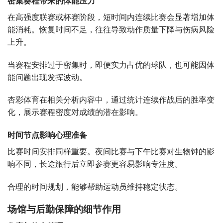
密集赛程带来的体能压力
在高强度联赛或杯赛阶段，短时间内连续比赛会显著增加体
能消耗。恢复时间不足，往往导致动作质量下降与伤病风险
上升。
当赛程安排过于密集时，即便实力占优的球队，也可能因体
能问题出现发挥波动。
杏彩体育在相关分析内容中，通过统计连续作战后的胜率变
化，展示赛程密度对成绩的潜在影响。
时间节点影响心理准备
比赛时间安排同样重要。夜间比赛与下午比赛对生物钟的影
响不同，长途旅行后立即参赛更容易影响专注度。
合理的时间规划，能够帮助运动员维持稳定状态。
场馆与后勤保障的细节作用