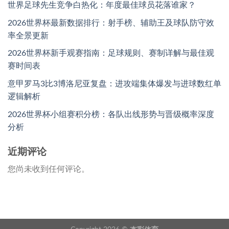
世界足球先生竞争白热化：年度最佳球员花落谁家？
2026世界杯最新数据排行：射手榜、辅助王及球队防守效
率全景更新
2026世界杯新手观赛指南：足球规则、赛制详解与最佳观
赛时间表
意甲罗马3比3博洛尼亚复盘：进攻端集体爆发与进球数红单
逻辑解析
2026世界杯小组赛积分榜：各队出线形势与晋级概率深度
分析
近期评论
您尚未收到任何评论。