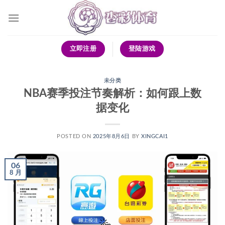
跳
到
内
容
立即注册
登陆游戏
未分类
NBA赛季投注节奏解析：如何跟上数
据变化
POSTED ON
2025年8月6日
BY
XINGCAI1
06
8 月