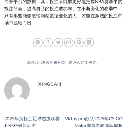
专业平台的数据工具，投注者能够更好地把握NBA赛季中的
投注节奏，提高自己的投注成功率。在不断变化的赛季中，
只有那些能够敏锐洞察数据变化的人，才能在激烈的投注市
场中脱颖而出。
此条目已发布在
未分类
。将
永久链接
书签。
XINGCAI1
2025年英格兰足球超级联赛
Virtus.pro战队2025年CS:GO
积分榜最新动态
Major赛事参赛阵容解析