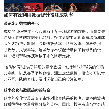
如何有效利用数据提升投注成功率
跟踪统计数据的变化
成功的NBA投注不仅仅依赖于某一场比赛的数据，而是要关
注整个赛季的数据变化趋势。投注者需要定期查看球员和球
队的各项统计数据，包括进攻效率、防守效率、篮板数据、
助攻数、失误率等。这些数据不仅能帮助你了解球队的强
弱，还能帮助你预测接下来的比赛走势。
“杏彩体育”提供了详细的赛季数据，包括球队和球员的每场
比赛统计以及赛季平均数据。通过这些数据，投注者可以对
比不同球队的表现，及时调整自己的投注策略。
赔率变化与数据趋势的结合
赔率的变化常常反映了市场对比赛结果的预测。赔率的波动
背后往往有大量数据分析的支持。因此，投注者应当学会结