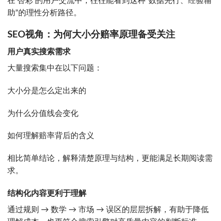
在 杏彩 的用户交流中，往往能看到这种“数据先行、经验辅
助”的理性分析路径。
SEO视角：为何大小分赔率原理备受关注
用户真实搜索需求
大量搜索集中在以下问题：
大小分是怎么定出来的
为什么分值线会变化
如何理解赔率背后的含义
相比简单结论，解释清楚原理与结构，更能满足长期阅读需
求。
结构化内容更利于理解
通过规则 → 数学 → 市场 → 误区的层层拆解，有助于降低