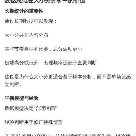
数据思维在大小分分析中的价值
长期统计的重要性
通过长期数据可以发现：
大小分并非均匀分布
某些节奏类型的比赛，总分波动更小
极端高分或低分，出现频率远低于直觉判断
这也是为什么大小分更适合基于样本分析，而不是单场凭感
觉判断。
平衡模型与经验
数据模型决定“合理区间”
经验判断用于修正特殊情形