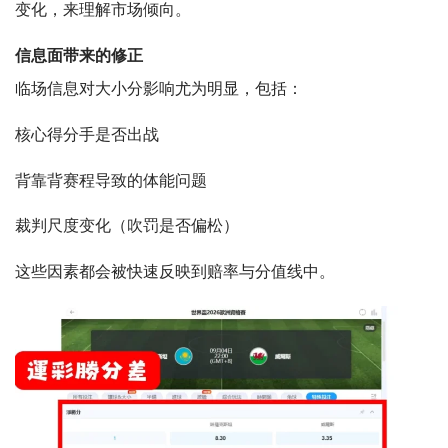
变化，来理解市场倾向。
信息面带来的修正
临场信息对大小分影响尤为明显，包括：
核心得分手是否出战
背靠背赛程导致的体能问题
裁判尺度变化（吹罚是否偏松）
这些因素都会被快速反映到赔率与分值线中。