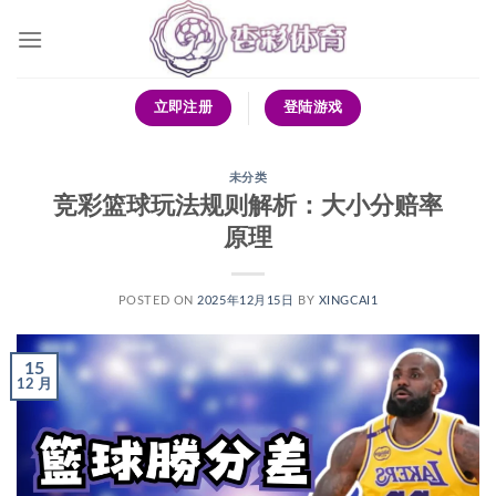
跳
到
内
容
立即注册
登陆游戏
未分类
竞彩篮球玩法规则解析：大小分赔率
原理
POSTED ON
2025年12月15日
BY
XINGCAI1
15
12 月