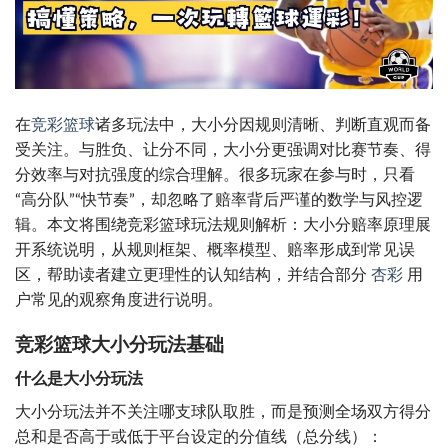
在
竞彩篮球
诸多玩法中，大小分因规则清晰、判断直观而备
受关注。与胜负、让分不同，大小分更强调对比赛节奏、得
分效率与对抗强度的综合理解。很多玩家在参与时，只看
“高分队”“快节奏”，却忽略了赔率背后严谨的数学与风控逻
辑。本文将围绕竞彩篮球玩法规则解析：大小分赔率原理展
开系统说明，从规则框架、概率模型、赔率形成到常见误
区，帮助读者建立更理性的认知结构，并结合部分
杏彩
用
户常见的观察角度进行说明。
竞彩篮球大小分玩法基础
什么是大小分玩法
大小分玩法并不关注哪支球队取胜，而是预测全场双方得分
总和是否高于或低于平台设定的分值线（总分线）：