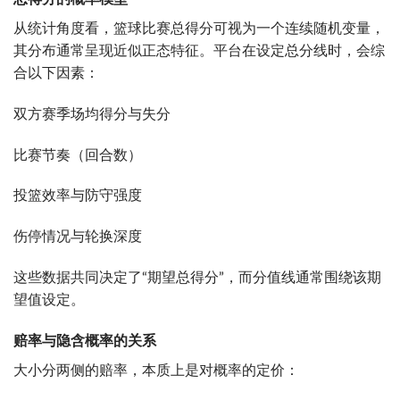
从统计角度看，篮球比赛总得分可视为一个连续随机变量，
其分布通常呈现近似正态特征。平台在设定总分线时，会综
合以下因素：
双方赛季场均得分与失分
比赛节奏（回合数）
投篮效率与防守强度
伤停情况与轮换深度
这些数据共同决定了“期望总得分”，而分值线通常围绕该期
望值设定。
赔率与隐含概率的关系
大小分两侧的赔率，本质上是对概率的定价：