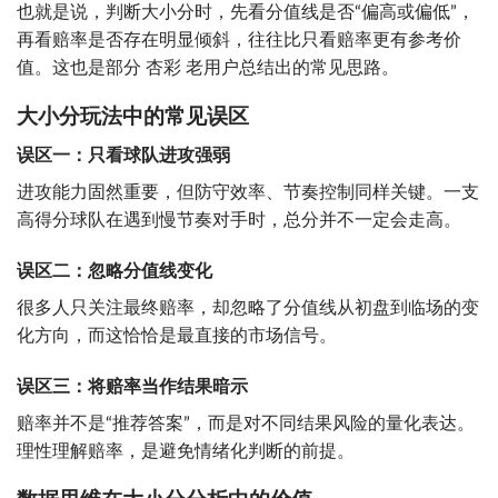
也就是说，判断大小分时，先看分值线是否“偏高或偏低”，
再看赔率是否存在明显倾斜，往往比只看赔率更有参考价
值。这也是部分 杏彩 老用户总结出的常见思路。
大小分玩法中的常见误区
误区一：只看球队进攻强弱
进攻能力固然重要，但防守效率、节奏控制同样关键。一支
高得分球队在遇到慢节奏对手时，总分并不一定会走高。
误区二：忽略分值线变化
很多人只关注最终赔率，却忽略了分值线从初盘到临场的变
化方向，而这恰恰是最直接的市场信号。
误区三：将赔率当作结果暗示
赔率并不是“推荐答案”，而是对不同结果风险的量化表达。
理性理解赔率，是避免情绪化判断的前提。