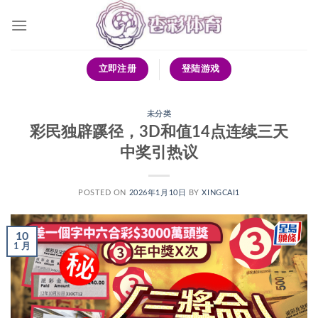
跳
到
内
容
立即注册
登陆游戏
未分类
彩民独辟蹊径，3D和值14点连续三天
中奖引热议
POSTED ON
2026年1月10日
BY
XINGCAI1
10
1 月