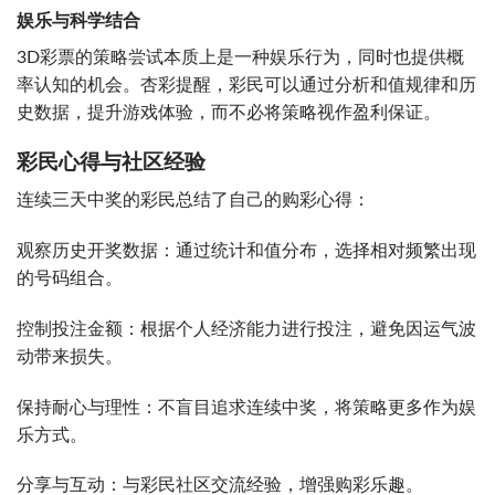
娱乐与科学结合
3D彩票的策略尝试本质上是一种娱乐行为，同时也提供概
率认知的机会。杏彩提醒，彩民可以通过分析和值规律和历
史数据，提升游戏体验，而不必将策略视作盈利保证。
彩民心得与社区经验
连续三天中奖的彩民总结了自己的购彩心得：
观察历史开奖数据：通过统计和值分布，选择相对频繁出现
的号码组合。
控制投注金额：根据个人经济能力进行投注，避免因运气波
动带来损失。
保持耐心与理性：不盲目追求连续中奖，将策略更多作为娱
乐方式。
分享与互动：与彩民社区交流经验，增强购彩乐趣。