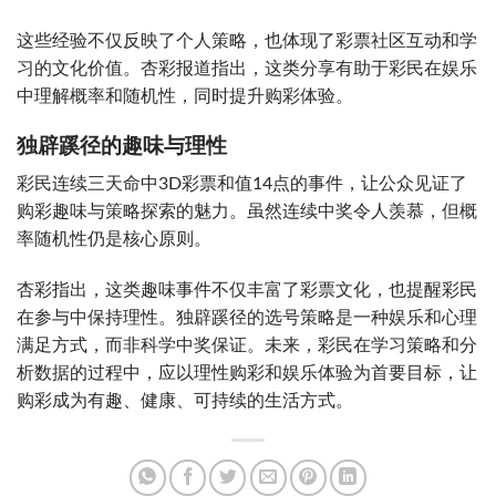
这些经验不仅反映了个人策略，也体现了彩票社区互动和学
习的文化价值。杏彩报道指出，这类分享有助于彩民在娱乐
中理解概率和随机性，同时提升购彩体验。
独辟蹊径的趣味与理性
彩民连续三天命中3D彩票和值14点的事件，让公众见证了
购彩趣味与策略探索的魅力。虽然连续中奖令人羡慕，但概
率随机性仍是核心原则。
杏彩指出，这类趣味事件不仅丰富了彩票文化，也提醒彩民
在参与中保持理性。独辟蹊径的选号策略是一种娱乐和心理
满足方式，而非科学中奖保证。未来，彩民在学习策略和分
析数据的过程中，应以理性购彩和娱乐体验为首要目标，让
购彩成为有趣、健康、可持续的生活方式。