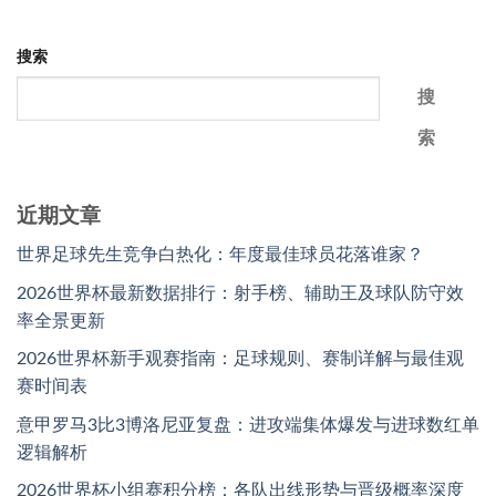
搜索
搜
索
近期文章
世界足球先生竞争白热化：年度最佳球员花落谁家？
2026世界杯最新数据排行：射手榜、辅助王及球队防守效
率全景更新
2026世界杯新手观赛指南：足球规则、赛制详解与最佳观
赛时间表
意甲罗马3比3博洛尼亚复盘：进攻端集体爆发与进球数红单
逻辑解析
2026世界杯小组赛积分榜：各队出线形势与晋级概率深度