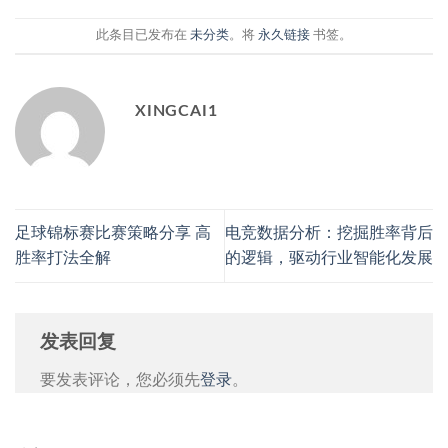
此条目已发布在
未分类
。将
永久链接
书签。
XINGCAI1
足球锦标赛比赛策略分享 高
电竞数据分析：挖掘胜率背后
胜率打法全解
的逻辑，驱动行业智能化发展
发表回复
要发表评论，您必须先
登录
。