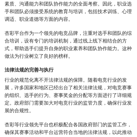
素质、沟通能力和团队协作能力的全面考察。因此，职业选
手和团队必须接受系统的教育与培训，包括技术训练、心理
调适、职业道德等方面的内容。
杏彩平台作为一个领先的电竞品牌，注重对选手和团队的综
合培训，设有专门的培训机制，通过线上线下相结合的方
式，帮助选手们提升自身的职业素养和团队协作能力。这种
做法为行业树立了良好的榜样。
法律法规的完善与执行
行业的规范化离不开法律法规的保障。随着电竞行业的发
展，许多国家和地区已经出台了相关法律法规，对电竞赛事
的组织、选手的行为、赛事奖金的分配等方面进行了详细规
定。政府部门需要加大对电竞行业的监管力度，确保行业发
展的合规性。
杏彩等行业领先平台也积极配合各国政府部门的监管工作，
确保其赛事活动和平台运营符合当地的法律法规，以此推动