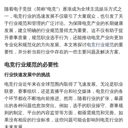
随着电子竞技（简称“电竞”）逐渐成为全球主流娱乐方式之
一，电竞行业的迅速发展不仅吸引了大量观众，也引发了关
于行业规范和管理的广泛讨论。为保障电竞产业的长期健康
发展，建立明确的行业规范显得尤为重要。这不仅有助于提
升赛事质量，规范职业选手行为，还能推动电竞产业向更加
专业化和规范化的方向发展。本文将探讨
电竞行业规范
的重
要性，并分析当前行业中存在的一些主要问题及解决方案。
电竞行业规范的必要性
行业快速发展中的挑战
电竞行业近年来在全球范围内取得了飞速发展。无论是职业
联赛、赛事组织，还是直播平台和社交媒体，电竞行业的各
个环节都在不断地向前推进。然而，随着行业的扩张，暴露
出的各种问题也愈加突出。例如，选手的职业操守、赛事规
则的制定、平台的内容监管等方面，都亟需规范和完善。如
果没有相应的行业标准，这些问题可能会影响到电竞行业的
未来发展。