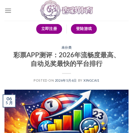
跳
到
内
容
立即注册
登陆游戏
未分类
彩票APP测评：2026年流畅度最高、
自动兑奖最快的平台排行
POSTED ON
2026年5月6日
BY
XINGCAI1
06
5 月