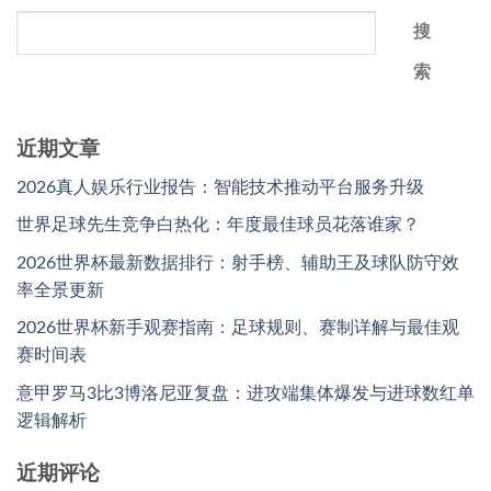
搜
索
近期文章
2026真人娱乐行业报告：智能技术推动平台服务升级
世界足球先生竞争白热化：年度最佳球员花落谁家？
2026世界杯最新数据排行：射手榜、辅助王及球队防守效
率全景更新
2026世界杯新手观赛指南：足球规则、赛制详解与最佳观
赛时间表
意甲罗马3比3博洛尼亚复盘：进攻端集体爆发与进球数红单
逻辑解析
近期评论